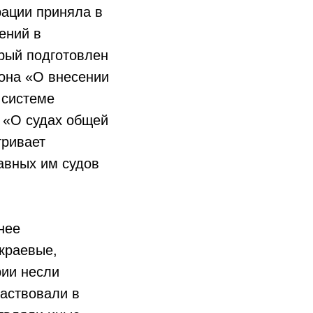
рации приняла в
ений в
рый подготовлен
кона «О внесении
 системе
 «О судах общей
тривает
авных им судов
нее
краевые,
рии несли
аствовали в