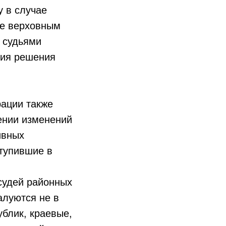
у в случае
ке верховным
 судьями
ния решения
рации также
ении изменений
ивных
тупившие в
судей районных
алуются не в
блик, краевые,