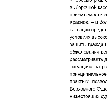
выборочной касс
приемлемости ка
Краснов. – В бо
кассации предс
условиях высоко
защиты граждан 
обжалования ре
рассматривать д
ситуациях, зат
принципиальное
практики, позво
Верховного Суд
нижестоящих су