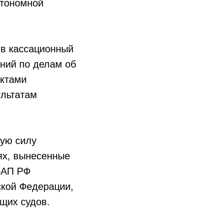
втономной
 в кассационный
ний по делам об
ектами
ультатам
ую силу
ях, вынесенные
КоАП РФ
ской Федерации,
ющих судов.