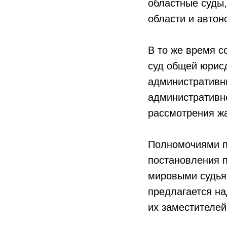
областные суды,
области и автон
В то же время 
суд общей юрисд
административн
административн
рассмотрения жа
Полномочиями п
постановления 
мировыми судьям
предлагается на
их заместителе