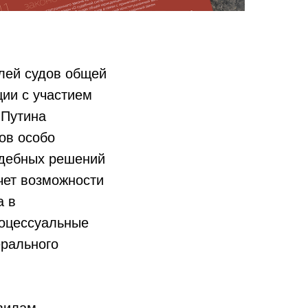
лей судов общей
ии с участием
 Путина
ов особо
удебных решений
чет возможности
а в
роцессуальные
ерального
авилам