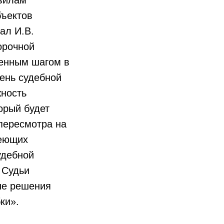
бъектов
ал И.В.
орочной
менным шагом в
вень судебной
жность
орый будет
пересмотра на
меющих
удебной
 Судьи
ые решения
бки».