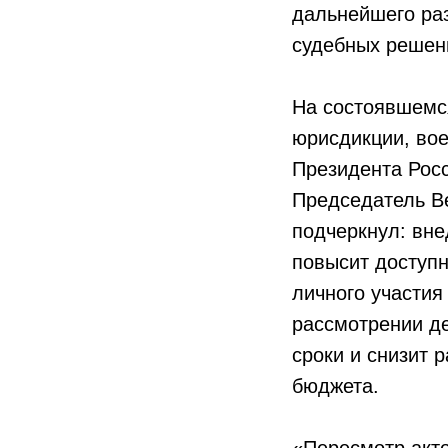
дальнейшего ра
судебных решени
На состоявшемс
юрисдикции, вое
Президента Рос
Председатель Ве
подчеркнул: вн
повысит доступн
личного участия
рассмотрении де
сроки и снизит
бюджета.
«Пересмотр акт