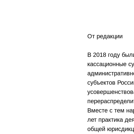
От редакции
В 2018 году бы
кассационные с
административн
субъектов Росси
усовершенствова
перераспределит
Вместе с тем на
лет практика де
общей юрисдикц