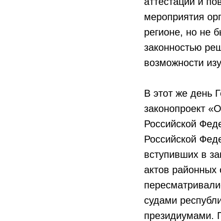
аттестации и п
мероприятия орг
регионе, но не
законностью ре
возможности изу
В этот же день 
законопроект «О
Российской Фед
Российской Фед
вступивших в за
актов районных 
пересматривали
судами республи
президиумами. П