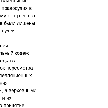
твляли иные
о правосудия в
ому контролю за
же были лишены
 судей.
ении
льный кодекс
водства
док пересмотра
апелляционных
ения
и, а верховными
 и их
о принятие