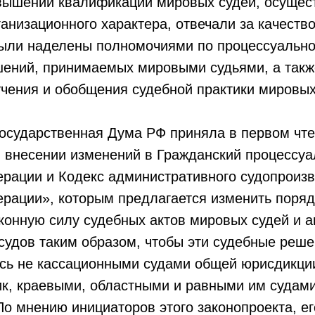
овышении квалификации мировых судей, осущес
анизационного характера, отвечали за качеств
 были наделены полномочиями по процессуальн
шений, принимаемых мировыми судьями, а так
чения и обобщения судебной практики мировых
Государственная Дума РФ приняла в первом чт
 внесении изменений в Гражданский процессуа
ерации и Кодекс административного судопроиз
ерации», которым предлагается изменить поря
конную силу судебных актов мировых судей и 
судов таким образом, чтобы эти судебные реш
сь не кассационными судами общей юрисдикци
к, краевыми, областными и равными им судами
о мнению инициаторов этого законопроекта, ег