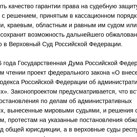
ть качество гарантии права на судебную защит
а с решением, принятым в кассационном поряд
и, краевым, областным и равным им судом или
и сохранит возможность дальнейшего обжалова
о в Верховный Суд Российской Федерации.
6 года Государственная Дума Российской Феде
м чтении проект федерального закона «О внес
Кодекса Российской Федерации об администрат
х». Законопроектом предусматривается, что вс
постановления по делам об административных
х, вынесенные мировыми судьями, и решения 
м, протестам на указанные постановления обж
д общей юрисдикции, а в верховные суды респу