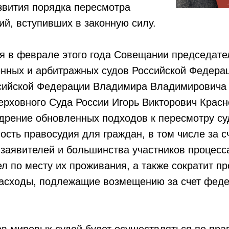
звития порядка пересмотра
й, вступивших в законную силу.
я в феврале этого года Совещании председате
нных и арбитражных судов Российской Федерац
сийской Федерации Владимира Владимировича
рховного Суда России Игорь Викторович Красн
едрение обновленных подходов к пересмотру с
ость правосудия для граждан, в том числе за с
 заявителей и большинства участников процесс
л по месту их проживания, а также сократит п
 расходы, подлежащие возмещению за счет фед
ов мировых судей будет осуществляться по пр