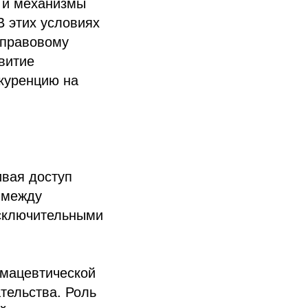
к и механизмы
 этих условиях
 правовому
витие
куренцию на
ивая доступ
 между
сключительными
рмацевтической
тельства. Роль