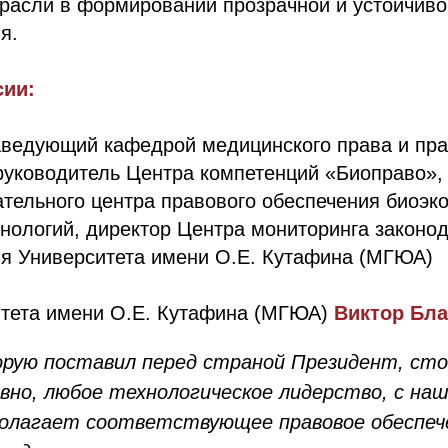
трасли в формировании прозрачной и устойчив
я.
сии:
аведующий кафедрой медицинского права и пр
руководитель Центра компетенций «Биоправо»,
тельного центра правового обеспечения биоэк
хнологий, директор Центра мониторинга законо
я Университета имени О.Е. Кутафина (МГЮА)
итета имени О.Е. Кутафина (МГЮА)
Виктор Бл
орую поставил перед страной Президент, ст
овно, любое технологическое лидерство, с на
полагает соответствующее правовое обеспече