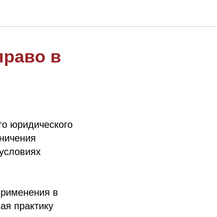
право в
го юридического
аничения
 условиях
применения в
ая практику