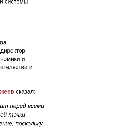
ой системы
ава
 директор
ономики и
дательства и
ажеев
сказал:
оит перед всеми
шей точки
ние, поскольку