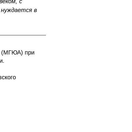
веком, с
 нуждается в
а (МГЮА) при
и.
вского