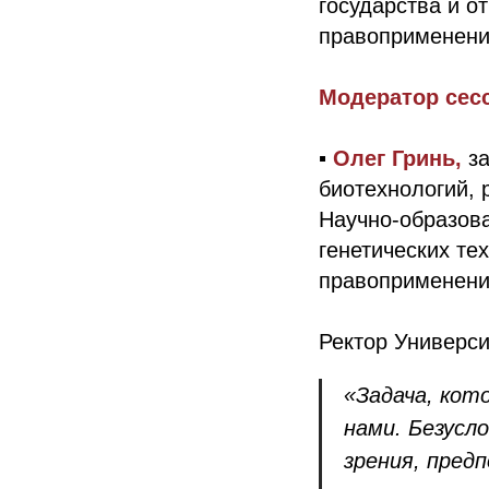
государства и о
правоприменени
Модератор сес
▪️
Олег Гринь,
з
биотехнологий, 
Научно-образова
генетических те
правоприменени
Ректор Универс
«Задача, кот
нами. Безусл
зрения, пред