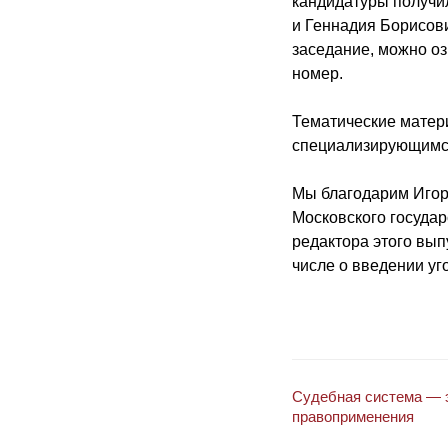
кандидатуры получи
и Геннадия Борисови
заседание, можно о
номер.
Тематические матери
специализирующимся
Мы благодарим Игор
Московского государ
редактора этого вып
числе о введении уг
Судебная система — э
правоприменения