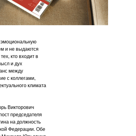
и эмоциональную
ем и не выдаются
тех, кто входит в
мысл и дух
ланс между
ие с коллегами,
ектуального климата
орь Викторович
пост председателя
тина на должность
кой Федерации. Обе