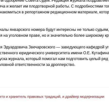
ли одобрение Совета судей. Редакция журнала поздравля
ча и желает им плодотворной работы. С подробностями тог
знакомиться в репортажном редакционном материале, котор
алы январского номера будут интересны не только судьям,
 на уголовном праве, но и значительно более широкому кр
я Эдуардовича Звечаровского — заведующего кафедрой уг
ственного юридического университета имени О.Е. Кутафин
уска журнала, который помогал нам подготовить целый ряд
оловной ответственности за дропперство.
то и хранитель правовых традиций, и драйвер модернизации