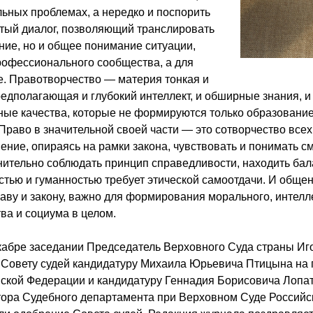
льных проблемах, а нередко и поспорить
ытый диалог, позволяющий транслировать
ание, но и общее понимание ситуации,
рофессионального сообщества, а для
е. Правотворчество — материя тонкая и
редполагающая и глубокий интеллект, и обширные знания, 
иные качества, которые не формируются только образовани
Право в значительной своей части — это сотворчество всех 
мение, опираясь на рамки закона, чувствовать и понимать с
нительно соблюдать принцип справедливости, находить ба
стью и гуманностью требует этической самоотдачи. И общен
аву и закону, важно для формирования морального, интелл
ва и социума в целом.
абре заседании Председатель Верховного Суда страны Иг
 Совету судей кандидатуру Михаила Юрьевича Птицына на 
йской Федерации и кандидатуру Геннадия Борисовича Лопа
тора Судебного департамента при Верховном Суде Российс