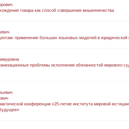
орович
хождения товара как способ совершения мошенничества
аевич
дентам: применение больших языковых моделей в юридической 
Тимуровна
ганизационные проблемы исполнения обязанностей мирового су
льевич
ович
актической конференции «25-летие института мировой юстиции 
 будущее»