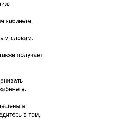
ий:
ом кабинете.
вым словам.
также получает
ценивать
кабинете.
мещены в
едитесь в том,