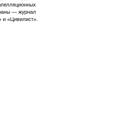
 апелляционных
траны — журнал
» и «Цивилист».