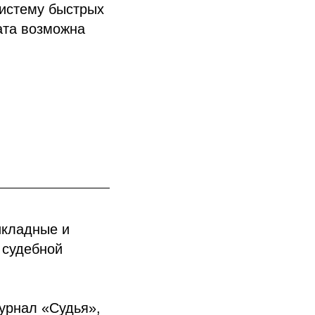
Систему быстрых
ата возможна
икладные и
 судебной
урнал «Судья»,