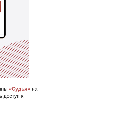
уппы
«Судья»
на
ь доступ к