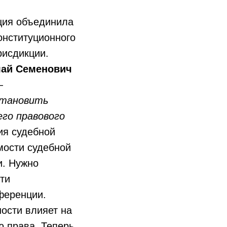
ция объединила
онституционного
рисдикции.
ай Семенович
—
установить
его правового
ия судебной
мости судебной
и. Нужно
ути
ференции.
ости влияет на
ю права. Теперь