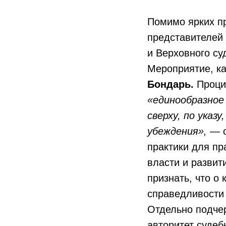
Помимо ярких п
представителей 
и Верховного су
Мероприятие, к
Бондарь.
Проци
«единообразное
сверху, по ука
убеждения»,
— о
практики для пр
власти и развит
признать, что о 
справедливости 
Отдельно подчер
авторитет судеб