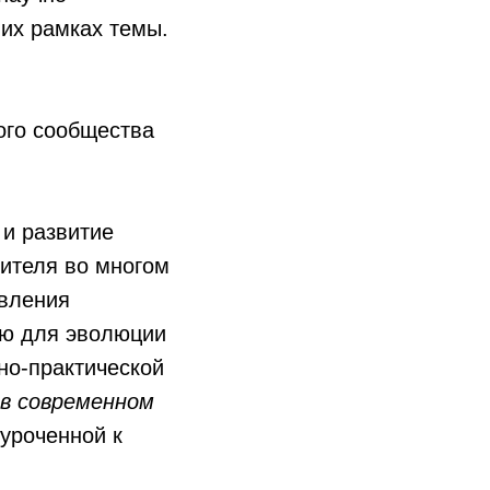
их рамках темы.
ого сообщества
 и развитие
нителя во многом
явления
ую для эволюции
но-практической
 в современном
уроченной к