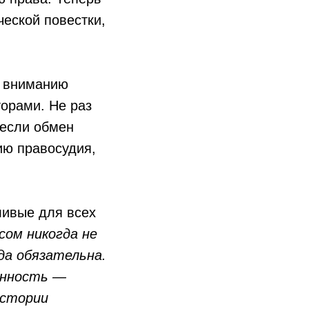
еской повестки,
у вниманию
торами. Не раз
 если обмен
ю правосудия,
ливые для всех
сом никогда не
гда обязательна.
енность —
истории