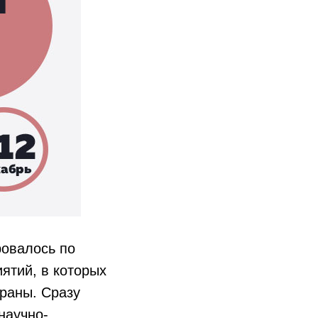
овалось по
тий, в которых
раны. Сразу
научно-