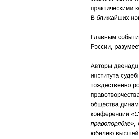
практическими к
В ближайших но
Главным событие
России, разумее
Авторы двенадца
института судеб
тождественно р
правотворчеств
общества динами
конференции
«С
правопорядке»,
юбилею высшей 