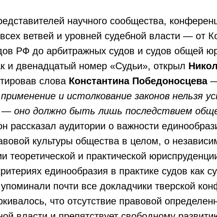
редставителей научного сообщества, конферен
всех ветвей и уровней судебной власти — от К
дов РФ до арбитражных судов и судов общей ю
ак и двенадцатый номер «Судьи», открыл
Никол
тировав слова
Константина Победоносцева
 применение и истолкование законов нельзя 
зу, — оно должно быть лишь последствием общ
н рассказал аудитории о важности единообраз
авовой культуры общества в целом, о независи
ии теоретической и практической юриспруденци
критериях единообразия в практике судов как с
упоминали почти все докладчики тверской кон
кивалось, что отсутствие правовой определенн
ной власти и препятствует свободному развити