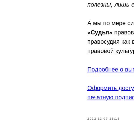
полезны, лишь 
А мы по мере си
«Судья»
правовы
правосудия как 
правовой культу
Подробнее о вы
Оформить досту
печатную подпи
2022-12-07 18:18