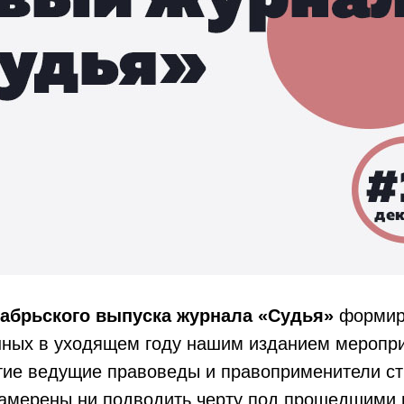
абрьского выпуска журнала
«Судья»
формир
ных в уходящем году нашим изданием мероприя
тие ведущие правоведы и правоприменители ст
намерены ни подводить черту под прошедшими 