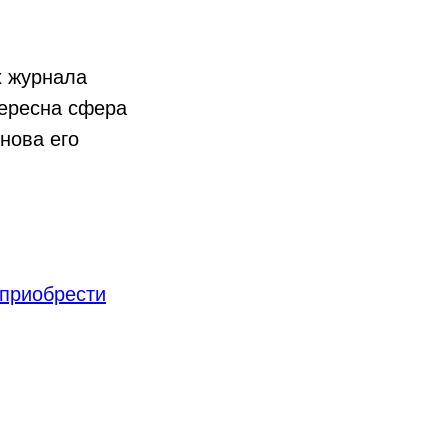
х журнала
тересна сфера
нова его
 приобрести