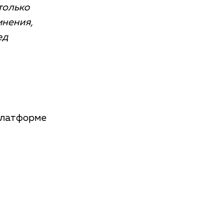
только
мнения,
ед
платформе