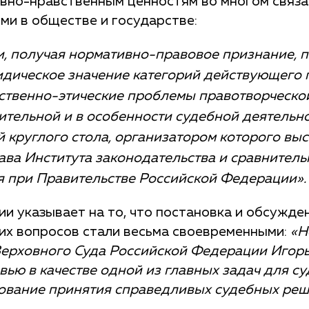
овно-нравственным ценностям во многом связа
ми в обществе и государстве:
и, получая нормативно-правовое признание, 
дическое значение категорий действующего 
ственно-этические проблемы правотворческо
тельной и в особенности судебной деятельно
й круглого стола, организатором которого вы
ава Института законодательства и сравнитель
 при Правительстве Российской Федерации».
и указывает на то, что постановка и обсужде
х вопросов стали весьма своевременными:
«Н
ерховного Суда Российской Федерации Игорь
вью в качестве одной из главных задач для с
ование принятия справедливых судебных реш