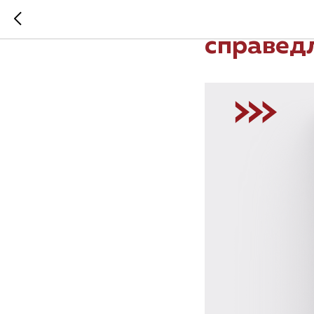
Вне нра
справед