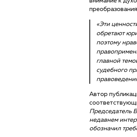
внимание к дух
преобразования
«Эти ценност
обретают юри
поэтому нрав
правопримени
главной темо
судебного пр
правоведения
Автор публикаци
соответствующи
Председатель В
недавнем интер
обозначил треб