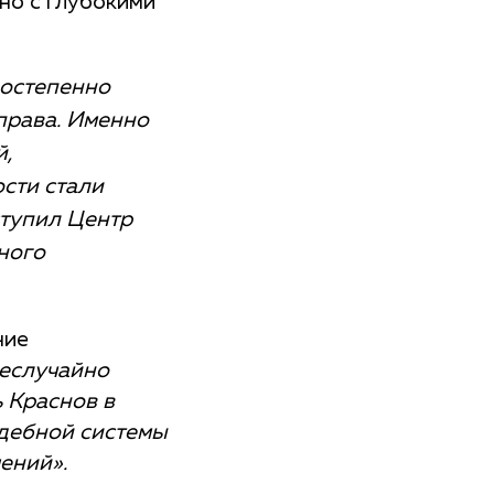
но с глубокими
постепенно
права. Именно
й,
сти стали
ступил Центр
ного
ние
еслучайно
 Краснов в
удебной системы
ений».