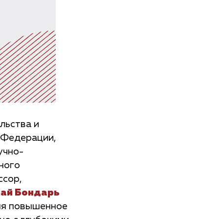
льства и
 Федерации,
учно-
ного
ссор,
ай Бондарь
емя повышенное