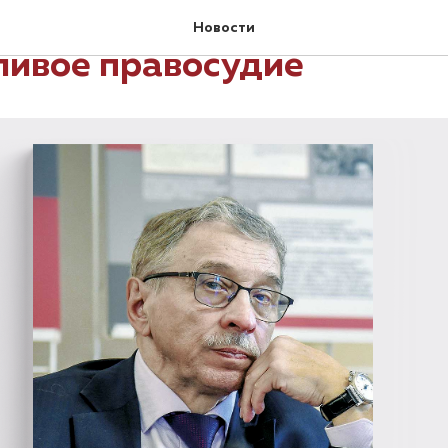
вственных начал невозмо
Новости
ливое правосудие