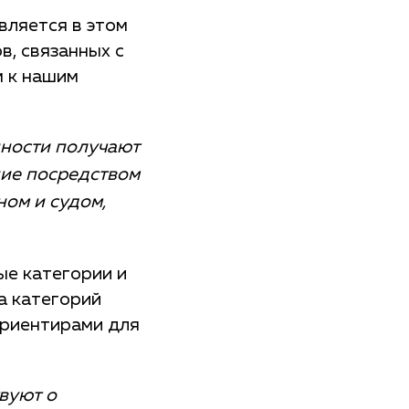
вляется в этом
, связанных с
м к нашим
нности получают
ие посредством
ном и судом,
ые категории и
а категорий
ориентирами для
вуют о