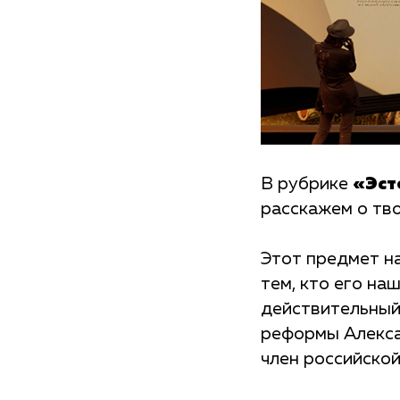
В рубрике
«Эст
расскажем о тв
Этот предмет на
тем, кто его на
действительный 
реформы Алексан
член российско