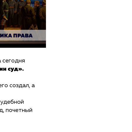
 сегодня
н суд».
го создал, а
судебной
д, почетный