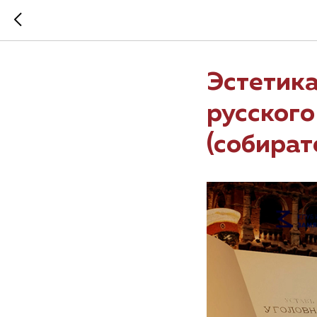
Эстетика
русског
(собират