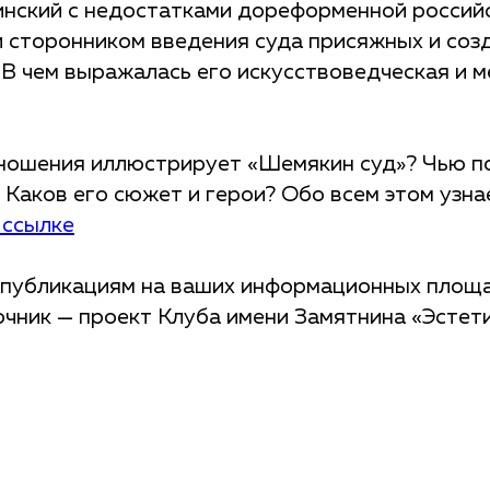
инский с недостатками дореформенной россий
и сторонником введения суда присяжных и соз
 В чем выражалась его искусствоведческая и 
ношения иллюстрирует «Шемякин суд»? Чью п
 Каков его сюжет и герои? Обо всем этом узн
 ссылке
публикациям на ваших информационных площа
очник — проект Клуба имени Замятнина «Эстети