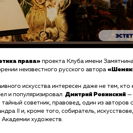
етика права»
проекта Клуба имени Замятнина
орении неизвестного русского автора
«Шемяки
ивного искусства интересен даже не тем, кто е
шел и популяризировал.
Дмитрий Ровинский
—
тайный советник, правовед, один из авторов 
дра II и, кроме того, собиратель, искусствове
й Академии художеств.