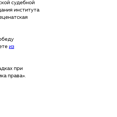
ской судебной
дания института
меценатская
обеду
аете
из
дках при
ка права».