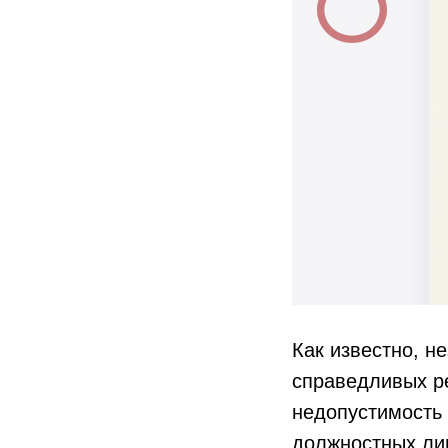
Как известно, н
справедливых ре
недопустимость 
должностных лиц