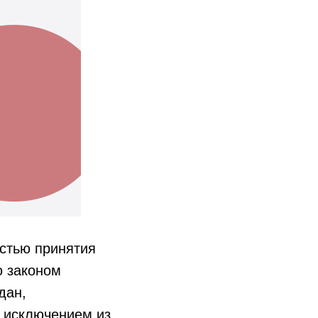
остью принятия
ю законом
дан,
я исключением из