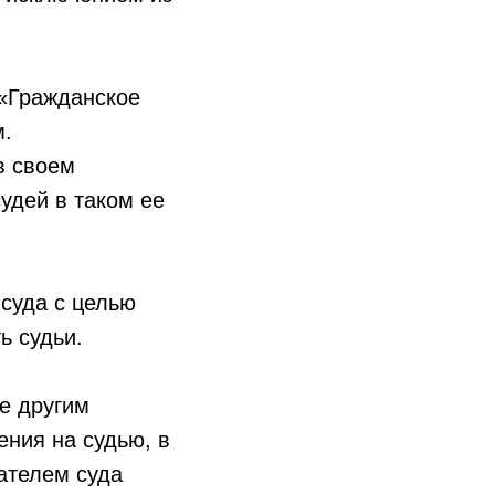
 «Гражданское
м.
 своем
удей в таком ее
 суда с целью
ь судьи.
е другим
ения на судью, в
ателем суда