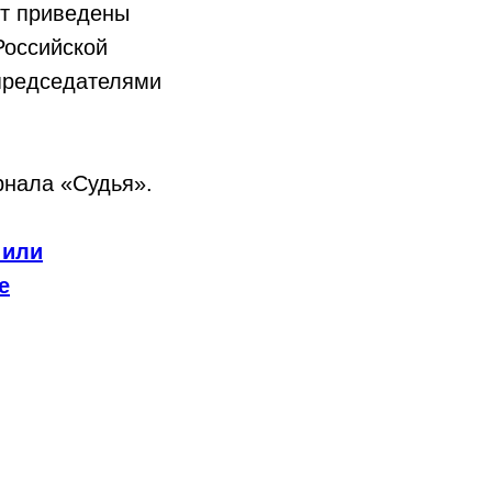
ут приведены
Российской
председателями
рнала «Судья».
 или
е