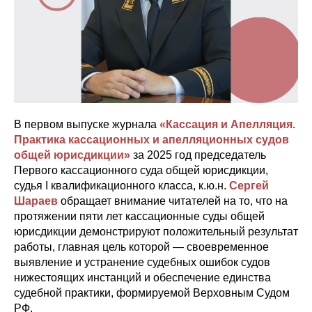
В первом выпуске журнала
«Кассация и Апелляция.
Практика кассационных и апелляционных судов
общей юрисдикции»
за 2025 год
председатель
Первого кассационного суда общей юрисдикции,
судья I квалификационного класса, к.ю.н.
Сергей
Шараев
обращает внимание читателей на то, что на
протяжении пяти лет кассационные суды общей
юрисдикции демонстрируют положительный результат
работы, главная цель которой — своевременное
выявление и устранение судебных ошибок судов
нижестоящих инстанций и обеспечение единства
судебной практики, формируемой Верховным Судом
РФ.