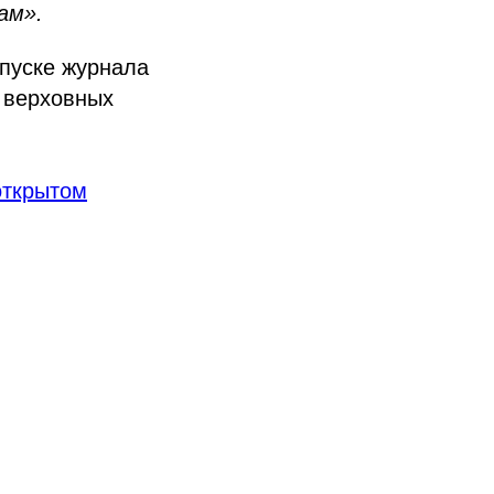
ам».
пуске журнала
 верховных
открытом