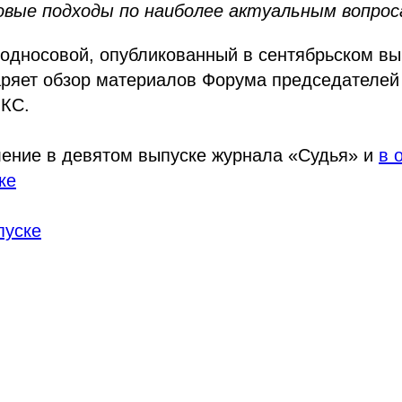
овые подходы по наиболее актуальным вопрос
односовой, опубликованный в сентябрьском вы
аряет обзор материалов Форума председателей
ИКС.
ление в девятом выпуске журнала «Судья» и
в 
ке
пуске