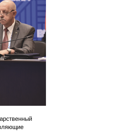
дарственный
авляющие