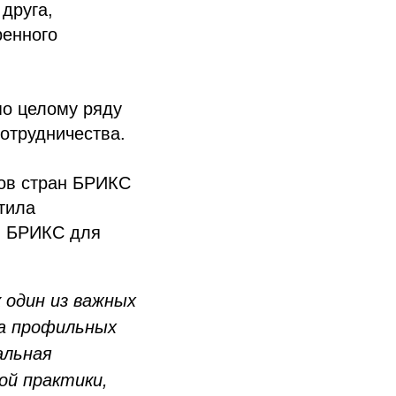
 друга,
ренного
по целому ряду
отрудничества.
ов стран БРИКС
тила
я БРИКС для
 один из важных
На профильных
альная
ой практики,