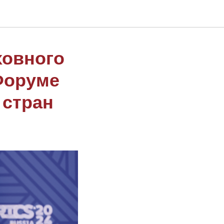
ховного
Форуме
 стран