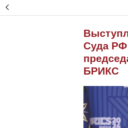
Выступл
Суда РФ
председ
БРИКС