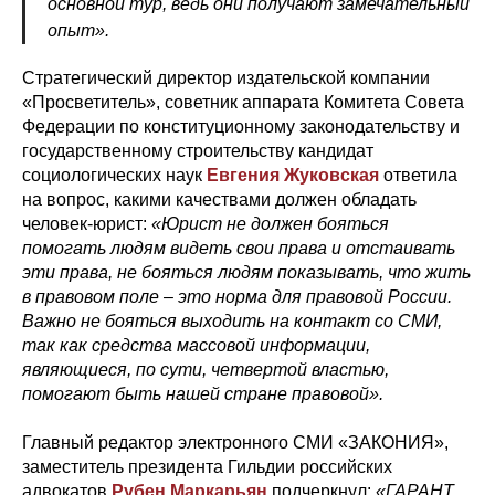
основной тур, ведь они получают замечательный
опыт».
Стратегический директор издательской компании
«Просветитель», советник аппарата Комитета Совета
Федерации по конституционному законодательству и
государственному строительству кандидат
социологических наук
Евгения Жуковская
ответила
на вопрос, какими качествами должен обладать
человек-юрист:
«Юрист не должен бояться
помогать людям видеть свои права и отстаивать
эти права, не бояться людям показывать, что жить
в правовом поле – это норма для правовой России.
Важно не бояться выходить на контакт со СМИ,
так как средства массовой информации,
являющиеся, по сути, четвертой властью,
помогают быть нашей стране правовой».
Главный редактор электронного СМИ «ЗАКОНИЯ»,
заместитель президента Гильдии российских
адвокатов
Рубен Маркарьян
подчеркнул:
«ГАРАНТ