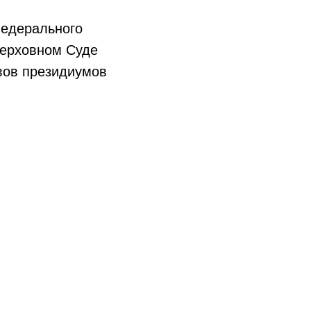
 Федерального
Верховном Суде
вов президиумов