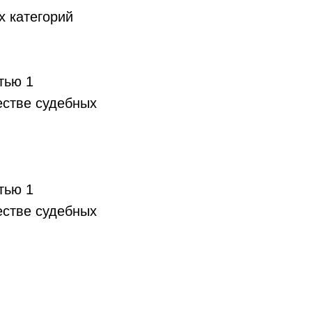
х категорий
тью 1
естве судебных
тью 1
естве судебных