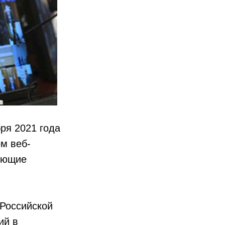
ря 2021 года
м веб-
дующие
 Российской
ий в