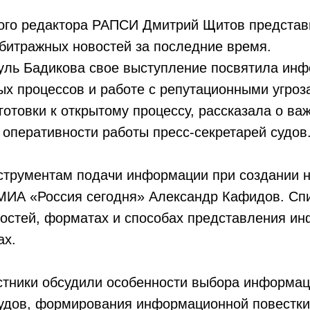
ого редактора РАПСИ Дмитрий Щитов представ
битражных новостей за последние время.
уль Бадикова свое выступление посвятила ин
х процессов и работе с репутационными угроз
готовки к открытому процессу, рассказала о ва
перативности работы пресс-секретарей судов
струментам подачи информации при создании н
 МИА «Россия сегодня» Александр Кафидов. Спи
остей, форматах и способах представления и
ах.
стники обсудили особенности выбора информа
удов, формирования информационной повестки 