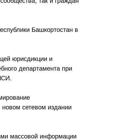
 сообщества, так и граждан
Республики Башкортостан в
бщей юрисдикции и
ебного департамента при
ПСИ.
рмирование
в новом сетевом издании
ами массовой информации