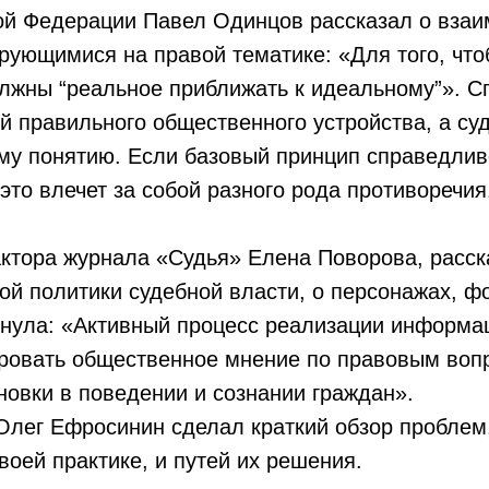
ой Федерации Павел Одинцов рассказал о взаи
рующимися на правой тематике: «Для того, чт
лжны “реальное приближать к идеальному”». Сп
 правильного общественного устройства, а суд
ому понятию. Если базовый принцип справедлив
то влечет за собой разного рода противоречия
актора журнала «Судья» Елена Поворова, расск
й политики судебной власти, о персонажах, 
кнула: «Активный процесс реализации информа
ировать общественное мнение по правовым воп
новки в поведении и сознании граждан».
лег Ефросинин сделал краткий обзор проблем,
воей практике, и путей их решения.