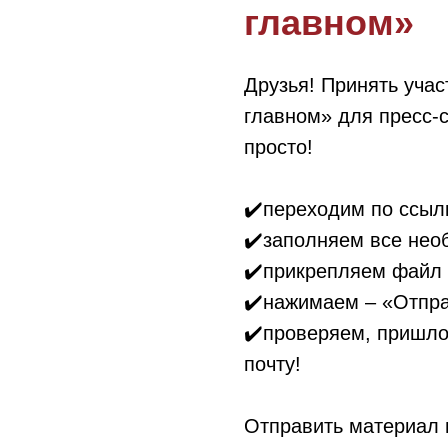
главном»
Друзья! Принять уча
главном» для пресс-
просто!
✔️переходим по ссы
✔️заполняем все не
✔️прикрепляем файл
✔️нажимаем – «Отпр
✔️проверяем, пришло
почту!
Отправить материал н