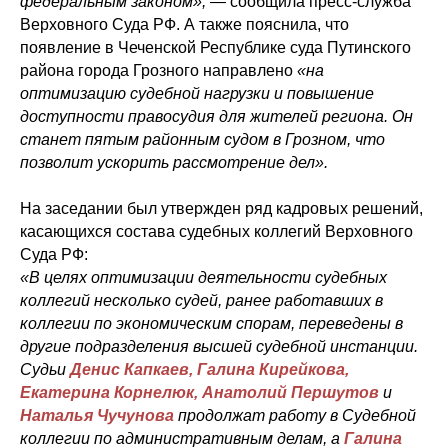
федеральным законом»,
— сообщила пресс-служба
Верховного Суда РФ. А также пояснила, что
появление в Чеченской Республике суда Путинского
района города Грозного направлено
«на
оптимизацию судебной нагрузки и повышение
доступности правосудия для жителей региона. Он
станет пятым районным судом в Грозном, что
позволит ускорить рассмотрение дел».
На заседании был утвержден ряд кадровых решений,
касающихся состава судебных коллегий Верховного
Суда РФ:
«В целях оптимизации деятельности судебных
коллегий несколько судей, ранее работавших в
коллегии по экономическим спорам, переведены в
другие подразделения высшей судебной инстанции.
Судьи
Денис Капкаев, Галина Кирейкова,
Екатерина Корнелюк, Анатолий Першутов
и
Наталья Чучунова
продолжат работу в Судебной
коллегии по административным делам, а
Галина