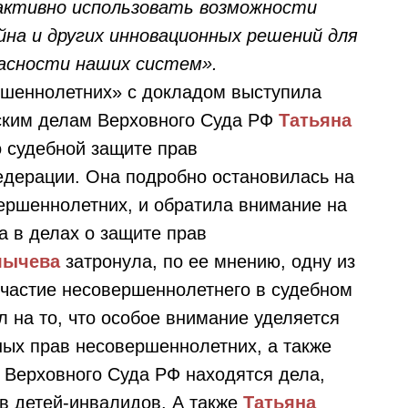
активно использовать возможности
йна и других инновационных решений для
асности наших систем».
ршеннолетних» с докладом выступила
нским делам Верховного Суда РФ
Татьяна
о судебной защите прав
едерации. Она подробно остановилась на
ершеннолетних, и обратила внимание на
 в делах о защите прав
лычева
затронула, по ее мнению, одну из
частие несовершеннолетнего в судебном
л на то, что особое внимание уделяется
х прав несовершеннолетних, а также
я Верховного Суда РФ находятся дела,
в детей-инвалидов. А также
Татьяна