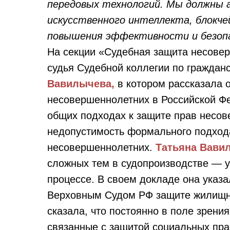
передовых технологий. Мы должны 
искусственного интеллекта, блокче
повышения эффективности и безоп
На секции «Судебная защита несове
судья Судебной коллегии по гражда
Вавилычева,
в котором рассказала 
несовершеннолетних в Российской Ф
общих подходах к защите прав несов
недопустимость формального подхода
несовершеннолетних.
Татьяна Вави
сложных тем в судопроизводстве — у
процессе. В своем докладе она указа
Верховным Судом РФ защите жилищны
сказала, что постоянно в поле зрени
связанные с защитой социальных пра